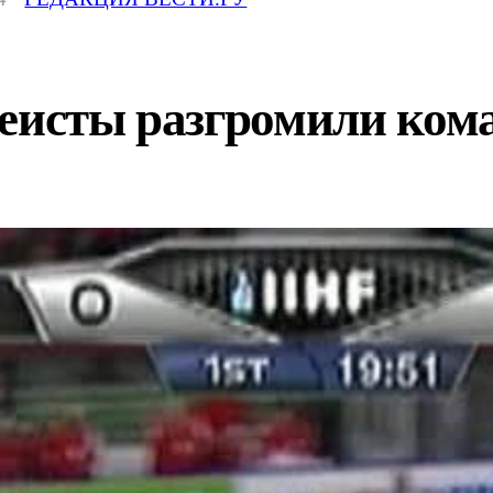
кеисты разгромили ко