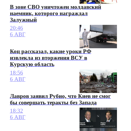
В зоне СВО уничтожен молдавский
наемник, которого награждал
Залужный
20:46
6 АВГ
Коц рассказал, какие уроки РФ
извлекла из вторжения ВСУ в
Курскую область
18:56
6 АВГ
Лавров заявил Рубио, что Киев не смог
бы совершать теракты без Запада
18:32
6 АВГ