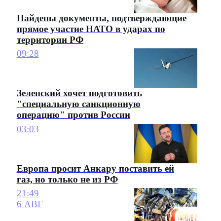
Найдены документы, подтверждающие
прямое участие НАТО в ударах по
территории РФ
09:28
Зеленский хочет подготовить
"специальную санкционную
операцию" против России
03:03
Европа просит Анкару поставить ей
газ, но только не из РФ
21:49
6 АВГ