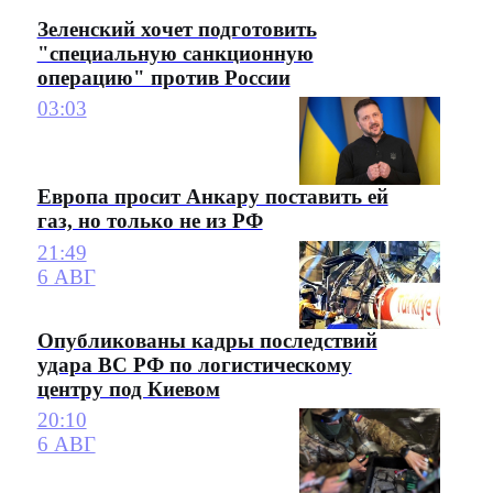
Зеленский хочет подготовить
"специальную санкционную
операцию" против России
03:03
Европа просит Анкару поставить ей
газ, но только не из РФ
21:49
6 АВГ
Опубликованы кадры последствий
удара ВС РФ по логистическому
центру под Киевом
20:10
6 АВГ