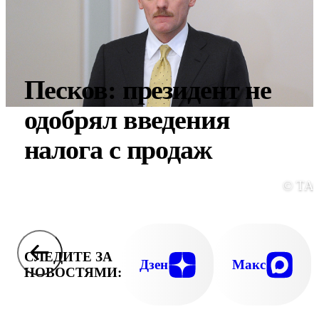
Песков: президент не
одобрял введения
налога с продаж
© ТА
СЛЕДИТЕ ЗА
Дзен
Макс
НОВОСТЯМИ: