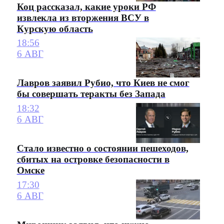
Коц рассказал, какие уроки РФ
извлекла из вторжения ВСУ в
Курскую область
18:56
6 АВГ
Лавров заявил Рубио, что Киев не смог
бы совершать теракты без Запада
18:32
6 АВГ
Стало известно о состоянии пешеходов,
сбитых на островке безопасности в
Омске
17:30
6 АВГ