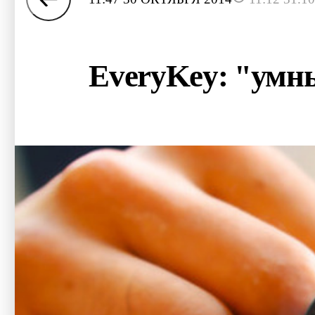
EveryKey: "умны