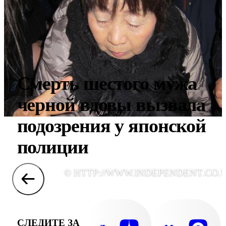
Смерть шестого мужа
черной вдовы вызвала
подозрения у японской
полиции
© HTTP://WWW.INDEPENDENT.CO.
СЛЕДИТЕ ЗА