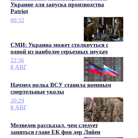
Украине для запуска производства
Patriot
00:32
СМИ: Украина может столкнуться с
одной из наиболее серьезных неудач
22:36
8 АВГ
Начмед полка ВСУ ставила военным
смертельные уколы
20:29
8 АВГ
Медведев рассказал, чем следует
заняться главе ЕК фон дер Ляйен