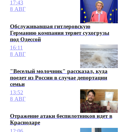
17:43
8 АВГ
Обслуживавшая гитлеровскую
Германию компания теряет сухогрузы
под Одессой
16:11
8 АВГ
"Веселый молочник" рассказал, куда
поедет из России в случае депортации
семьи
13:52
8 АВГ
Отражение атаки беспилотников идет в
Краснодаре
12:06