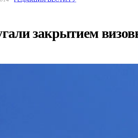
пугали закрытием визо