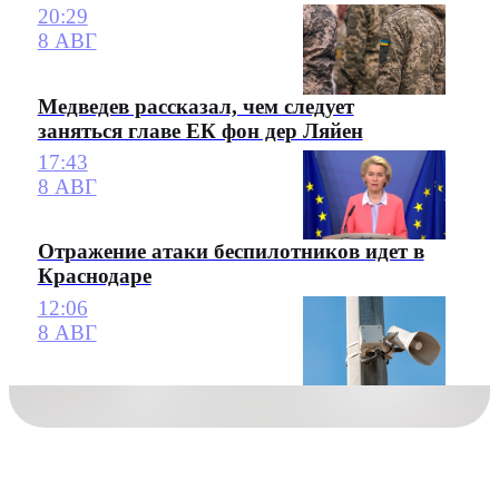
20:29
8 АВГ
Медведев рассказал, чем следует
заняться главе ЕК фон дер Ляйен
17:43
8 АВГ
Отражение атаки беспилотников идет в
Краснодаре
12:06
8 АВГ