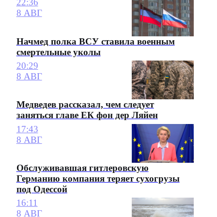
22:36
8 АВГ
Начмед полка ВСУ ставила военным
смертельные уколы
20:29
8 АВГ
Медведев рассказал, чем следует
заняться главе ЕК фон дер Ляйен
17:43
8 АВГ
Обслуживавшая гитлеровскую
Германию компания теряет сухогрузы
под Одессой
16:11
8 АВГ