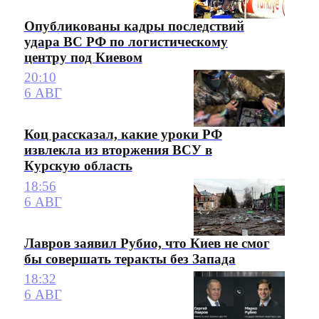
Опубликованы кадры последствий
удара ВС РФ по логистическому
центру под Киевом
20:10
6 АВГ
Коц рассказал, какие уроки РФ
извлекла из вторжения ВСУ в
Курскую область
18:56
6 АВГ
Лавров заявил Рубио, что Киев не смог
бы совершать теракты без Запада
18:32
6 АВГ