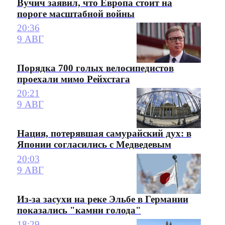
Вучич заявил, что Европа стоит на
пороге масштабной войны
20:36
9 АВГ
Порядка 700 голых велосипедистов
проехали мимо Рейхстага
20:21
9 АВГ
Нация, потерявшая самурайский дух: в
Японии согласились с Медведевым
20:03
9 АВГ
Из-за засухи на реке Эльбе в Германии
показались "камни голода"
18:29