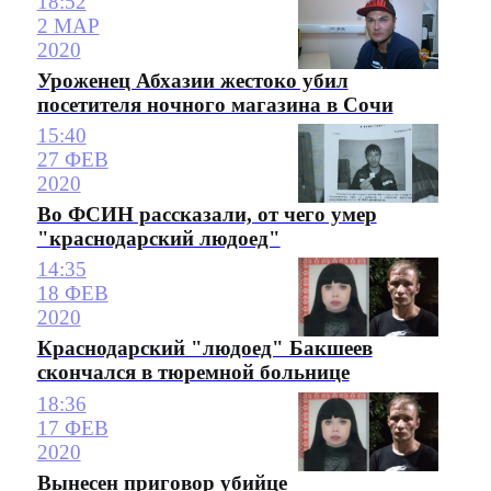
18:52
2 МАР
2020
Уроженец Абхазии жестоко убил
посетителя ночного магазина в Сочи
15:40
27 ФЕВ
2020
Во ФСИН рассказали, от чего умер
"краснодарский людоед"
14:35
18 ФЕВ
2020
Краснодарский "людоед" Бакшеев
скончался в тюремной больнице
18:36
17 ФЕВ
2020
Вынесен приговор убийце