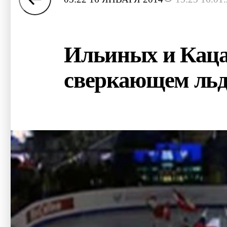
Ильиных и Каца
сверкающем ль