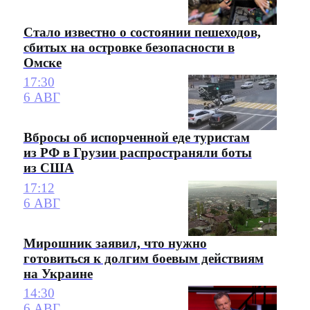
Стало известно о состоянии пешеходов,
сбитых на островке безопасности в
Омске
17:30
6 АВГ
Вбросы об испорченной еде туристам
из РФ в Грузии распространяли боты
из США
17:12
6 АВГ
Мирошник заявил, что нужно
готовиться к долгим боевым действиям
на Украине
14:30
6 АВГ