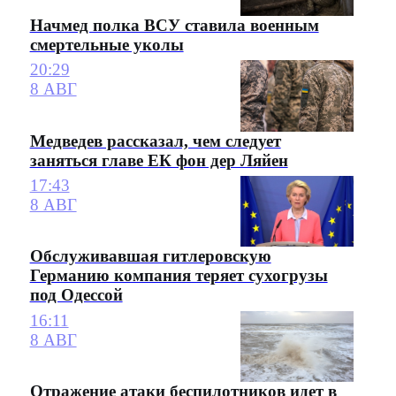
Начмед полка ВСУ ставила военным
смертельные уколы
20:29
8 АВГ
Медведев рассказал, чем следует
заняться главе ЕК фон дер Ляйен
17:43
8 АВГ
Обслуживавшая гитлеровскую
Германию компания теряет сухогрузы
под Одессой
16:11
8 АВГ
Отражение атаки беспилотников идет в