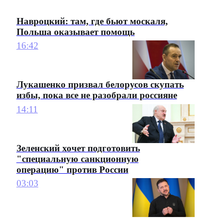
Навроцкий: там, где бьют москаля,
Польша оказывает помощь
16:42
Лукашенко призвал белорусов скупать
избы, пока все не разобрали россияне
14:11
Зеленский хочет подготовить
"специальную санкционную
операцию" против России
03:03