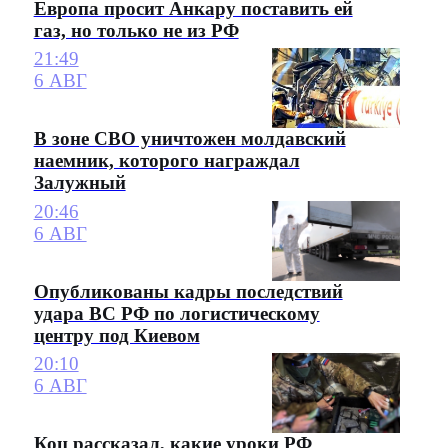
Европа просит Анкару поставить ей
газ, но только не из РФ
21:49
6 АВГ
В зоне СВО уничтожен молдавский
наемник, которого награждал
Залужный
20:46
6 АВГ
Опубликованы кадры последствий
удара ВС РФ по логистическому
центру под Киевом
20:10
6 АВГ
Коц рассказал, какие уроки РФ