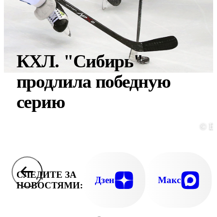
КХЛ. "Сибирь"
продлила победную
серию
© E
СЛЕДИТЕ ЗА
Дзен
Макс
НОВОСТЯМИ: