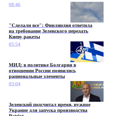
08:46
"Сделали все": Финляндия ответила
на требование Зеленского передать
Киеву ракеты
05:54
МИД: в политике Болгарии в
отношении России появились
рациональные элементы
03:04
Зеленский подсчитал время, нужное
Украине для запуска производства
Patriot