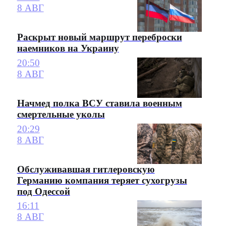
8 АВГ
Раскрыт новый маршрут переброски
наемников на Украину
20:50
8 АВГ
Начмед полка ВСУ ставила военным
смертельные уколы
20:29
8 АВГ
Обслуживавшая гитлеровскую
Германию компания теряет сухогрузы
под Одессой
16:11
8 АВГ