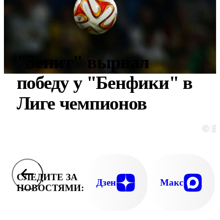
"Зенит" вырвал
победу у "Бенфики" в
Лиге чемпионов
© E
СЛЕДИТЕ ЗА
Дзен
Макс
НОВОСТЯМИ: