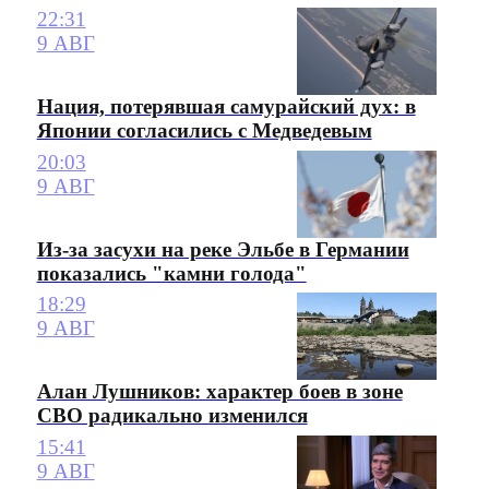
22:31
9 АВГ
Нация, потерявшая самурайский дух: в
Японии согласились с Медведевым
20:03
9 АВГ
Из-за засухи на реке Эльбе в Германии
показались "камни голода"
18:29
9 АВГ
Алан Лушников: характер боев в зоне
СВО радикально изменился
15:41
9 АВГ