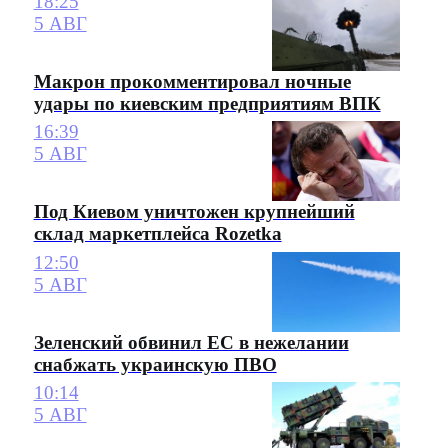
18:25
5 АВГ
Макрон прокомментировал ночные
удары по киевским предприятиям ВПК
16:39
5 АВГ
Под Киевом уничтожен крупнейший
склад маркетплейса Rozetka
12:50
5 АВГ
Зеленский обвинил ЕС в нежелании
снабжать украинскую ПВО
10:14
5 АВГ