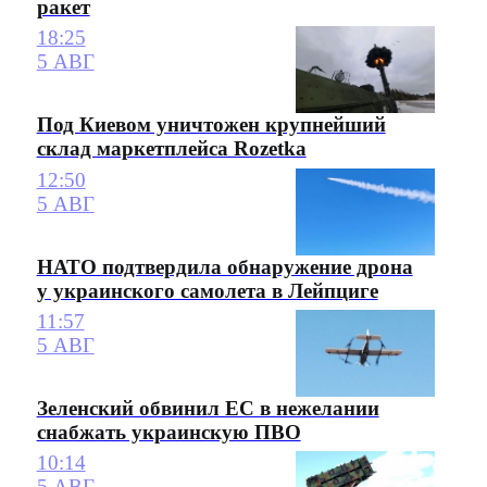
ракет
18:25
5 АВГ
Под Киевом уничтожен крупнейший
склад маркетплейса Rozetka
12:50
5 АВГ
НАТО подтвердила обнаружение дрона
у украинского самолета в Лейпциге
11:57
5 АВГ
Зеленский обвинил ЕС в нежелании
снабжать украинскую ПВО
10:14
5 АВГ