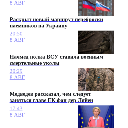
8 АВГ
Раскрыт новый маршрут переброски
наемников на Украину
20:50
8 АВГ
Начмед полка ВСУ ставила военным
смертельные уколы
20:29
8 АВГ
Медведев рассказал, чем следует
заняться главе ЕК фон дер Ляйен
17:43
8 АВГ