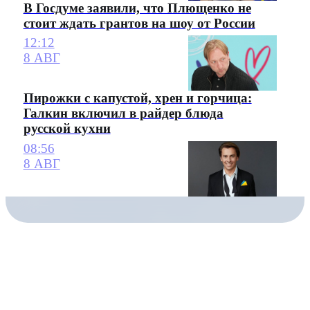
В Госдуме заявили, что Плющенко не
стоит ждать грантов на шоу от России
12:12
8 АВГ
Пирожки с капустой, хрен и горчица:
Галкин включил в райдер блюда
русской кухни
08:56
8 АВГ