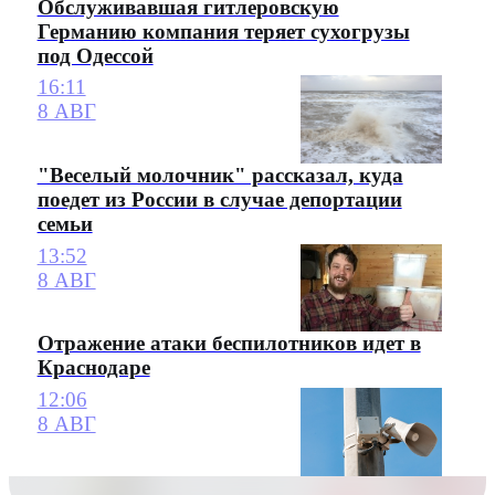
Обслуживавшая гитлеровскую
Германию компания теряет сухогрузы
под Одессой
16:11
8 АВГ
"Веселый молочник" рассказал, куда
поедет из России в случае депортации
семьи
13:52
8 АВГ
Отражение атаки беспилотников идет в
Краснодаре
12:06
8 АВГ