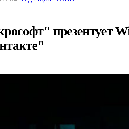
крософт" презентует Win
нтакте"