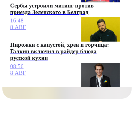
Сербы устроили митинг против
приезда Зеленского в Белград
16:48
8 АВГ
Пирожки с капустой, хрен и горчица:
Галкин включил в райдер блюда
русской кухни
08:56
8 АВГ