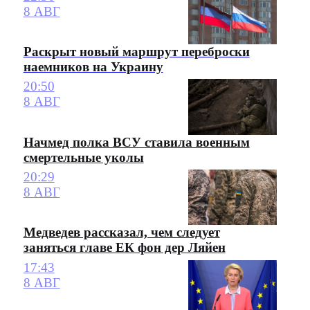
8 АВГ
Раскрыт новый маршрут переброски
наемников на Украину
20:50
8 АВГ
Начмед полка ВСУ ставила военным
смертельные уколы
20:29
8 АВГ
Медведев рассказал, чем следует
заняться главе ЕК фон дер Ляйен
17:43
8 АВГ