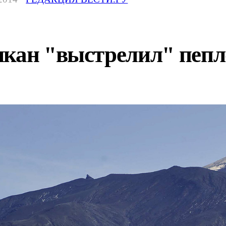
лкан "выстрелил" пепл