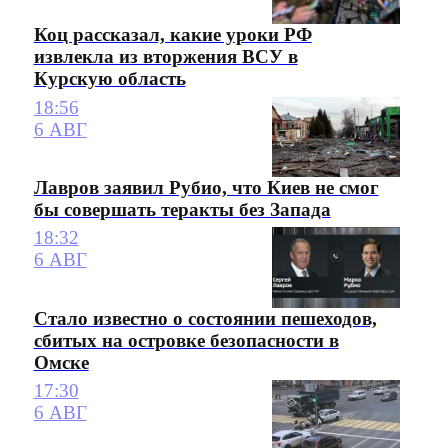
Коц рассказал, какие уроки РФ
извлекла из вторжения ВСУ в
Курскую область
18:56
6 АВГ
Лавров заявил Рубио, что Киев не смог
бы совершать теракты без Запада
18:32
6 АВГ
Стало известно о состоянии пешеходов,
сбитых на островке безопасности в
Омске
17:30
6 АВГ