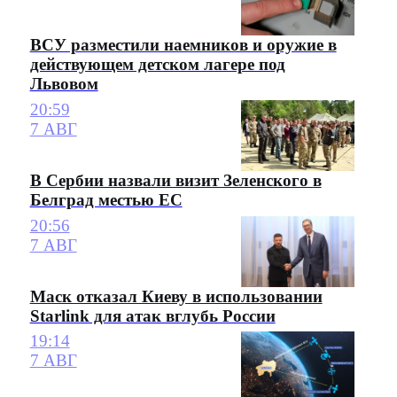
ВСУ разместили наемников и оружие в
действующем детском лагере под
Львовом
20:59
7 АВГ
В Сербии назвали визит Зеленского в
Белград местью ЕС
20:56
7 АВГ
Маск отказал Киеву в использовании
Starlink для атак вглубь России
19:14
7 АВГ