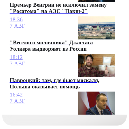
Премьер Венгрии не исключил замену
"Росатома" на АЭС "Пакш-2"
18:36
7 АВГ
"Веселого молочника" Джастаса
Уолкера выдворяют из России
18:12
7 АВГ
Навроцкий: там, где бьют москаля,
Польша оказывает помощь
16:42
7 АВГ