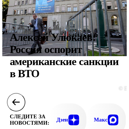
Алексей Улюкаев:
Россия оспорит
американские санкции
в ВТО
© E
СЛЕДИТЕ ЗА
Дзен
Макс
НОВОСТЯМИ: