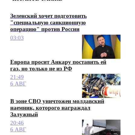
Зеленский хочет подготовить
"специальную санкционную
операцию" против России
03:03
Европа просит Анкару поставить ей
газ, но только не из РФ
21:49
6 АВГ
В зоне СВО уничтожен молдавский
наемник, которого награждал
Залужный
20:46
6 АВГ