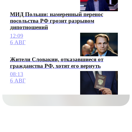
МИД Польши: намеренный перенос
посольства РФ грозит разрывом
дипотношений
12:09
6 АВГ
Жители Словакии, отказавшиеся от
гражданства РФ, хотят его вернуть
08:13
6 АВГ