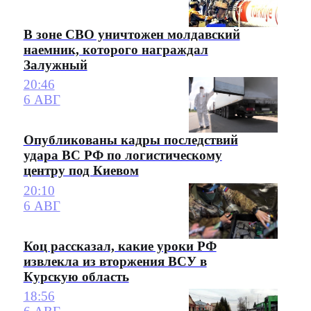
В зоне СВО уничтожен молдавский
наемник, которого награждал
Залужный
20:46
6 АВГ
Опубликованы кадры последствий
удара ВС РФ по логистическому
центру под Киевом
20:10
6 АВГ
Коц рассказал, какие уроки РФ
извлекла из вторжения ВСУ в
Курскую область
18:56