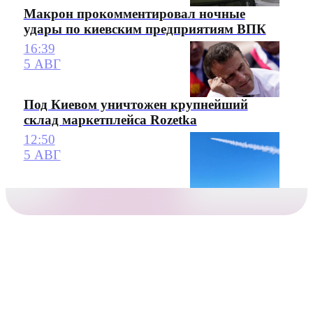
Макрон прокомментировал ночные
удары по киевским предприятиям ВПК
16:39
5 АВГ
Под Киевом уничтожен крупнейший
склад маркетплейса Rozetka
12:50
5 АВГ