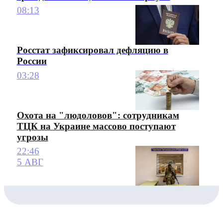
08:13
Росстат зафиксировал дефляцию в
России
03:28
Охота на "людоловов": сотрудникам
ТЦК на Украине массово поступают
угрозы
22:46
5 АВГ