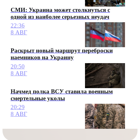
СМИ: Украина может столкнуться с
одной из наиболее серьезных неудач
22:36
8 АВГ
Раскрыт новый маршрут переброски
наемников на Украину
20:50
8 АВГ
Начмед полка ВСУ ставила военным
смертельные уколы
20:29
8 АВГ