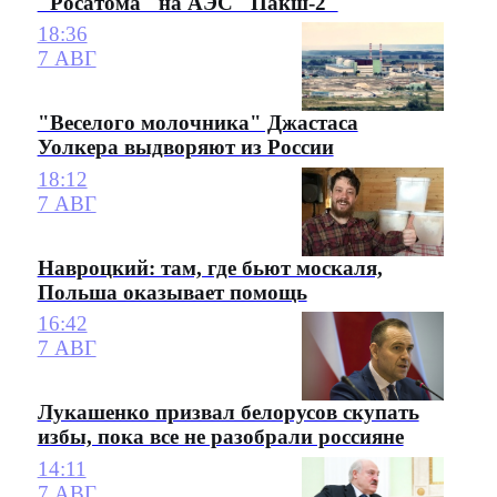
"Росатома" на АЭС "Пакш-2"
18:36
7 АВГ
"Веселого молочника" Джастаса
Уолкера выдворяют из России
18:12
7 АВГ
Навроцкий: там, где бьют москаля,
Польша оказывает помощь
16:42
7 АВГ
Лукашенко призвал белорусов скупать
избы, пока все не разобрали россияне
14:11
7 АВГ