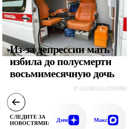
Из-за депрессии мать
избила до полусмерти
восьмимесячную дочь
© GLOBALLOOKPRE
СЛЕДИТЕ ЗА
Дзен
Макс
НОВОСТЯМИ: