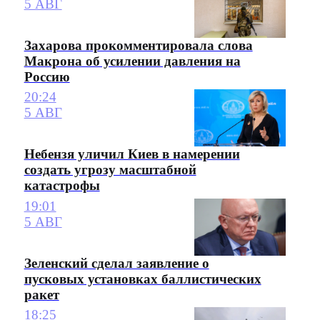
5 АВГ
Захарова прокомментировала слова
Макрона об усилении давления на
Россию
20:24
5 АВГ
Небензя уличил Киев в намерении
создать угрозу масштабной
катастрофы
19:01
5 АВГ
Зеленский сделал заявление о
пусковых установках баллистических
ракет
18:25