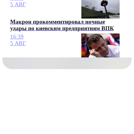
5 АВГ
Макрон прокомментировал ночные
удары по киевским предприятиям ВПК
16:39
5 АВГ