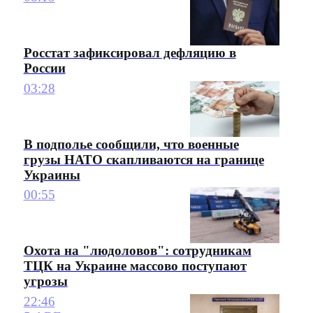
Росстат зафиксировал дефляцию в
России
03:28
В подполье сообщили, что военные
грузы НАТО скапливаются на границе
Украины
00:55
Охота на "людоловов": сотрудникам
ТЦК на Украине массово поступают
угрозы
22:46