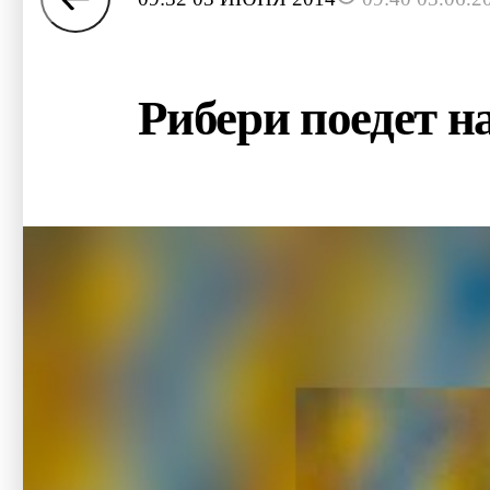
Рибери поедет н