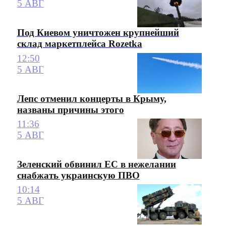
5 АВГ
Под Киевом уничтожен крупнейший
склад маркетплейса Rozetka
12:50
5 АВГ
Лепс отменил концерты в Крыму,
названы причины этого
11:36
5 АВГ
Зеленский обвинил ЕС в нежелании
снабжать украинскую ПВО
10:14
5 АВГ