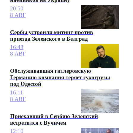
20:50
8 АВГ
Сербы устроили митинг против
приезда Зеленского в Белград
16:48
8 АВГ
Обслуживавшая гитлеровскую
Германию компания теряет сухогрузы
под Одессой
16:11
8 АВГ
Приехавший в Сербию Зеленский
встретился с Вучичем
12:10