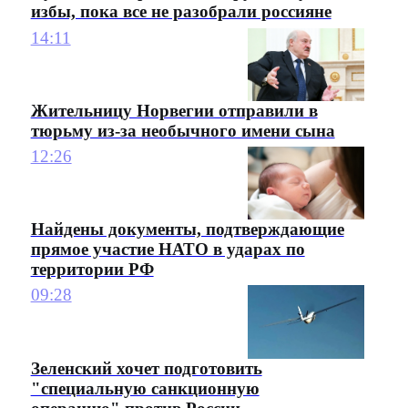
избы, пока все не разобрали россияне
14:11
Жительницу Норвегии отправили в
тюрьму из-за необычного имени сына
12:26
Найдены документы, подтверждающие
прямое участие НАТО в ударах по
территории РФ
09:28
Зеленский хочет подготовить
"специальную санкционную