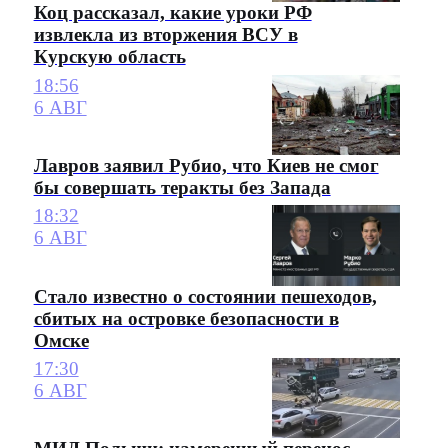
Коц рассказал, какие уроки РФ
извлекла из вторжения ВСУ в
Курскую область
18:56
6 АВГ
Лавров заявил Рубио, что Киев не смог
бы совершать теракты без Запада
18:32
6 АВГ
Стало известно о состоянии пешеходов,
сбитых на островке безопасности в
Омске
17:30
6 АВГ