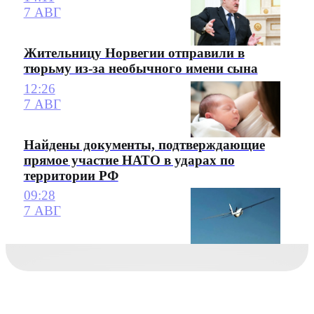
7 АВГ
Жительницу Норвегии отправили в
тюрьму из-за необычного имени сына
12:26
7 АВГ
Найдены документы, подтверждающие
прямое участие НАТО в ударах по
территории РФ
09:28
7 АВГ