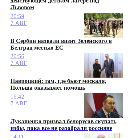
действующем детском лагере под
Львовом
20:59
7 АВГ
В Сербии назвали визит Зеленского в
Белград местью ЕС
20:56
7 АВГ
Навроцкий: там, где бьют москаля,
Польша оказывает помощь
16:42
7 АВГ
Лукашенко призвал белорусов скупать
избы, пока все не разобрали россияне
14:11