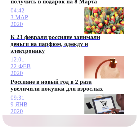
получить в подарок на 8 Марта
04:42
3 МАР
2020
К 23 февраля россияне занимали
деньги на парфюм, одежду и
электронику
12:01
22 ФЕВ
2020
Россияне в новый год в 2 раза
увеличили покупки для взрослых
09:31
9 ЯНВ
2020