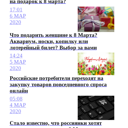
на подарок к 8 марта?
17:01
6 МАР
2020
Что подарить женщине к 8 Марта?
Аквариум, носки, копилку или
лотерейный билет? Выбор за вами
14:24
5 МАР
2020
Российские потребители переходят на
закупку товаров повседневного спроса
онлайн
05:08
4 МАР
2020
Стало известно, что россиянки хотят