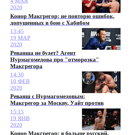
4 МАЯ
2020
Конор Макгрегор: не повторю ошибок,
допущенных в бою с Хабибом
13:45
19 МАР
2020
Реванша не будет? Агент
Нурмагомедова про "отморозка"
Макгрегора
14:30
10 ФЕВ
2020
Реванш с Нурмагомедовым:
Макгрегор за Москву, Уайт против
15:15
19 ЯНВ
2020
Конор Макгрегор: я больше русский,