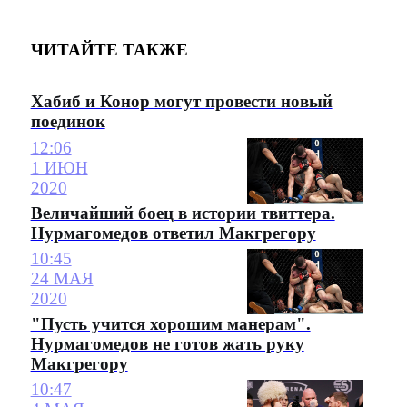
ЧИТАЙТЕ ТАКЖЕ
Хабиб и Конор могут провести новый
поединок
12:06
1 ИЮН
2020
Величайший боец в истории твиттера.
Нурмагомедов ответил Макгрегору
10:45
24 МАЯ
2020
"Пусть учится хорошим манерам".
Нурмагомедов не готов жать руку
Макгрегору
10:47