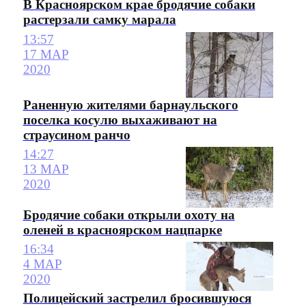
В Красноярском крае бродячие собаки
растерзали самку марала
13:57
17 МАР
2020
Раненную жителями барнаульского
поселка косулю выхаживают на
страусином ранчо
14:27
13 МАР
2020
Бродячие собаки открыли охоту на
оленей в красноярском нацпарке
16:34
4 МАР
2020
Полицейский застрелил бросившуюся