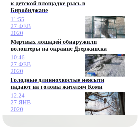
к детской площадке рысь в
Биробиджане
11:55
27 ФЕВ
2020
Мертвых лошадей обнаружили
волонтеры на окраине Дзержинска
10:46
27 ФЕВ
2020
Голодные длиннохвостые неясыти
падают на головы жителям Коми
12:24
27 ЯНВ
2020