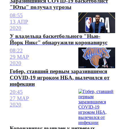
Заразившийся COVID-19 баскетболист
"Юты" получал угрозы
08:55
13 АПР
2020
У владельца баскетбольного "Нью-
Йорк Никс" обнаружили коронавирус
08:22
29 МАР
2020
Гобер, ставший первым заразившимся
COVID-19 игроком НБА, вылечился от
инфекции
20:45
27 МАР
2020
Коронавирус выявлен у четверых