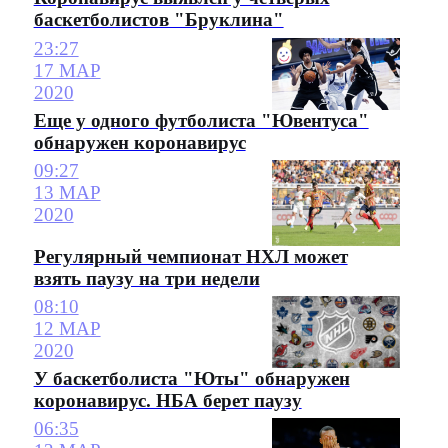
баскетболистов "Бруклина"
23:27
17 МАР
2020
Еще у одного футболиста "Ювентуса"
обнаружен коронавирус
09:27
13 МАР
2020
Регулярный чемпионат НХЛ может
взять паузу на три недели
08:10
12 МАР
2020
У баскетболиста "Юты" обнаружен
коронавирус. НБА берет паузу
06:35