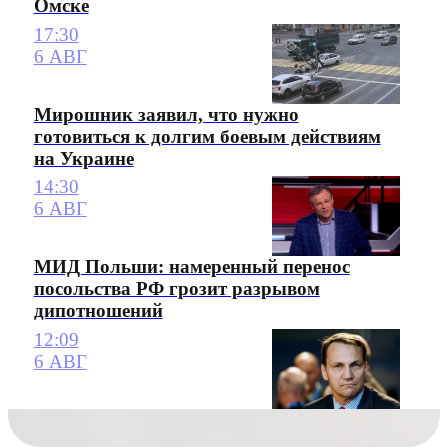
Омске
17:30
6 АВГ
Мирошник заявил, что нужно
готовиться к долгим боевым действиям
на Украине
14:30
6 АВГ
МИД Польши: намеренный перенос
посольства РФ грозит разрывом
дипотношений
12:09
6 АВГ