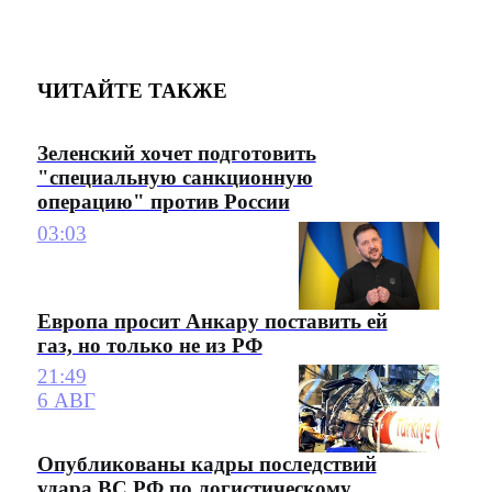
ЧИТАЙТЕ ТАКЖЕ
Зеленский хочет подготовить
"специальную санкционную
операцию" против России
03:03
Европа просит Анкару поставить ей
газ, но только не из РФ
21:49
6 АВГ
Опубликованы кадры последствий
удара ВС РФ по логистическому