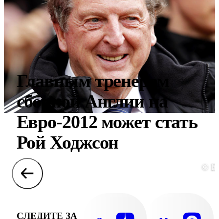
Главным тренером
сборной Англии на
Евро-2012 может стать
Рой Ходжсон
© E
СЛЕДИТЕ ЗА