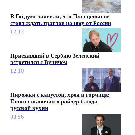
В Госдуме заявили, что Плющенко не
стоит ждать грантов на шоу от России
12:12
Приехавший в Сербию Зеленский
встретился с Вучичем
12:10
Пирожки с капустой, хрен и горчица:
Галкин включил в райдер блюда
русской кухни
08:56