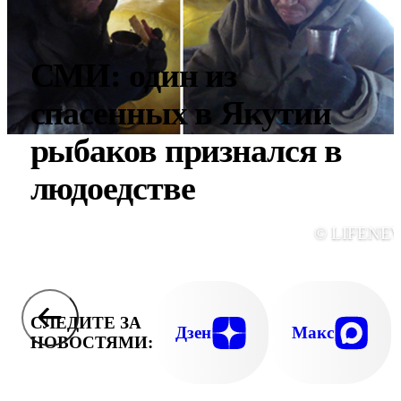
СМИ: один из
спасенных в Якутии
рыбаков признался в
людоедстве
© LIFENE
СЛЕДИТЕ ЗА
Дзен
Макс
НОВОСТЯМИ: