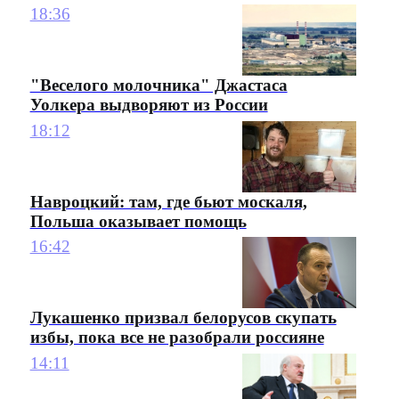
18:36
"Веселого молочника" Джастаса
Уолкера выдворяют из России
18:12
Навроцкий: там, где бьют москаля,
Польша оказывает помощь
16:42
Лукашенко призвал белорусов скупать
избы, пока все не разобрали россияне
14:11