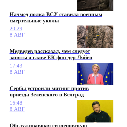
Начмед полка ВСУ ставила военным
смертельные уколы
20:29
8 АВГ
Медведев рассказал, чем следует
заняться главе ЕК фон дер Ляйен
17:43
8 АВГ
Сербы устроили митинг против
приезда Зеленского в Белград
16:48
8 АВГ
Обслуживавшая гитлеровскую