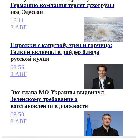
Германию компания теряет сухогрузы
под Одессой
16:11
8 АВГ
Пирожки с капустой, хрен и горчица:
Галкин включил в райдер блюда
русской кухни
08:56
8 АВГ
Экс-глава МО Украины выдвинул
Зеленскому требование о
восстановлении в должности
03:50
8 АВГ