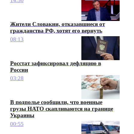
14:30
Жители Словакии, отказавшиеся от
гражданства РФ, хотят его вернуть
08:13
Росстат зафиксировал дефляцию в
России
03:28
В подполье сообщили, что военные
грузы НАТО скапливаются на границе
Украины
00:55