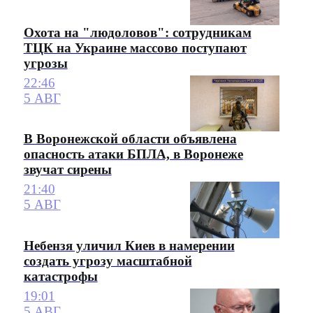
Охота на "людоловов": сотрудникам
ТЦК на Украине массово поступают
угрозы
22:46
5 АВГ
В Воронежской области объявлена
опасность атаки БПЛА, в Воронеже
звучат сирены
21:40
5 АВГ
Небензя уличил Киев в намерении
создать угрозу масштабной
катастрофы
19:01
5 АВГ